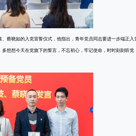
枝、蔡晓如的入党宣誓仪式，他指出，青年党员同志要进一步端正入
，多想想今天在党旗下的誓言，不忘初心，牢记使命，时时刻刻听党